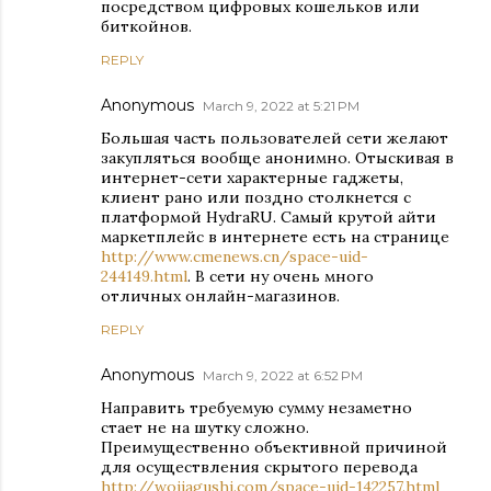
посредством цифровых кошельков или
биткойнов.
REPLY
Anonymous
March 9, 2022 at 5:21 PM
Большая часть пользователей сети желают
закупляться вообще анонимно. Отыскивая в
интернет-сети характерные гаджеты,
клиент рано или поздно столкнется с
платформой HydraRU. Самый крутой айти
маркетплейс в интернете есть на странице
http://www.cmenews.cn/space-uid-
244149.html
. В сети ну очень много
отличных онлайн-магазинов.
REPLY
Anonymous
March 9, 2022 at 6:52 PM
Направить требуемую сумму незаметно
стает не на шутку сложно.
Преимущественно объективной причиной
для осуществления скрытого перевода
http://wojiagushi.com/space-uid-142257.html