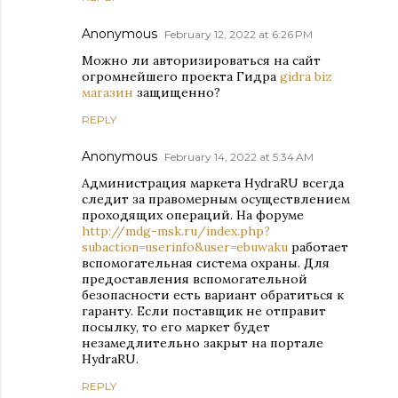
Anonymous
February 12, 2022 at 6:26 PM
Можно ли авторизироваться на сайт
огромнейшего проекта Гидра
gidra biz
магазин
защищенно?
REPLY
Anonymous
February 14, 2022 at 5:34 AM
Администрация маркета HydraRU всегда
следит за правомерным осуществлением
проходящих операций. На форуме
http://mdg-msk.ru/index.php?
subaction=userinfo&user=ebuwaku
работает
вспомогательная система охраны. Для
предоставления вспомогательной
безопасности есть вариант обратиться к
гаранту. Если поставщик не отправит
посылку, то его маркет будет
незамедлительно закрыт на портале
HydraRU.
REPLY