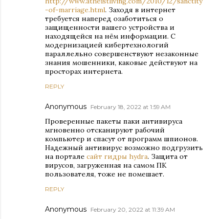
http://www.atheistliving.com/2010/12/sanctity
-of-marriage.html
. Заходя в интернет
требуется наперед озаботиться о
защищенности вашего устройства и
находящейся на нём информации. С
модернизацией кибертехнологий
параллельно совершенствуют незаконные
знания мошенники, каковые действуют на
просторах интернета.
REPLY
Anonymous
February 18, 2022 at 1:59 AM
Проверенные пакеты паки антивируса
мгновенно отсканируют рабочий
компьютер и спасут от программ шпионов.
Надежный антивирус возможно подгрузить
на портале
сайт гидры hydra
. Защита от
вирусов, загруженная на самом ПК
пользователя, тоже не помешает.
REPLY
Anonymous
February 20, 2022 at 11:39 AM