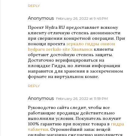
REPLY
Anonymous
February 26, 2022 at 9:45 PM
Проект Hydra RU предоставляет всякому
клиенту отличную степень анонимности
при свершении конкретной операции. При
помощи проекта
зеркало гидры онион
hydparu zerkalo site Хвалынск
клиенты
обретают достойную степень защиты.
Достаточно верифицироваться на
площадке Гидра, но личная информация
направится для хранения в засекреченном
формате на виртуальном компе.
REPLY
Anonymous
February 26, 2022 at 11:59 PM
Руководство сайта следит, чтобы все
работающие продавцы действительно
выполнили условия. Покупатель получит
100% гарантию при покупке товара в
гидра
таблетки
. Огромнейший запас вещей
онлайн-магазина ежедневно наполняется