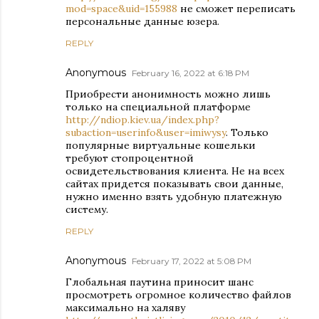
mod=space&uid=155988
не сможет переписать
персональные данные юзера.
REPLY
Anonymous
February 16, 2022 at 6:18 PM
Приобрести анонимность можно лишь
только на специальной платформе
http://ndiop.kiev.ua/index.php?
subaction=userinfo&user=imiwysy
. Только
популярные виртуальные кошельки
требуют стопроцентной
освидетельствования клиента. Не на всех
сайтах придется показывать свои данные,
нужно именно взять удобную платежную
систему.
REPLY
Anonymous
February 17, 2022 at 5:08 PM
Глобальная паутина приносит шанс
просмотреть огромное количество файлов
максимально на халяву