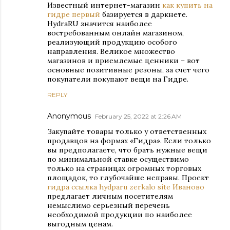
Известный интернет-магазин
как купить на
гидре первый
базируется в даркнете.
HydraRU значится наиболее
востребованным онлайн магазином,
реализующий продукцию особого
направления. Великое множество
магазинов и приемлемые ценники – вот
основные позитивные резоны, за счет чего
покупатели покупают вещи на Гидре.
REPLY
Anonymous
February 25, 2022 at 2:26 AM
Закупайте товары только у ответственных
продавцов на формах «Гидра». Если только
вы предполагаете, что брать нужные вещи
по минимальной ставке осуществимо
только на страницах огромных торговых
площадок, то глубочайше неправы. Проект
гидра ссылка hydparu zerkalo site Иваново
предлагает личным посетителям
немыслимо серьезный перечень
необходимой продукции по наиболее
выгодным ценам.