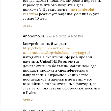
всегда сможет показать широкий перечень
керамогранитного покрытия для
прихожей. Предприятие
плитка absolut
keramika
реализует кафельную плитку уже
свыше 10 лет.
REPLY
Anonymous
March 8, 2022 at 9:03 PM
Востребованный маркет
http://helpf.pro/index.php?
name=account&op=info&uname=ytaqyrol
находится в скрытной сфере мировой
паутины. UnionГИДРА значится
действительно большим магазином, где
продают продукты специфического
направления. Огромное количество
поставщиков и адекватные цены – вот
важнейшие положительные факторы, за
счет чего покупатели оформляют посылки
в Hydra.
REPLY
Anonymous
March 9, 2022 at 8:51 AM