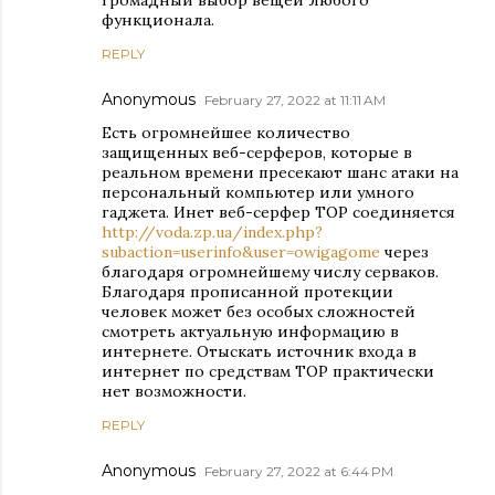
громадный выбор вещей любого
функционала.
REPLY
Anonymous
February 27, 2022 at 11:11 AM
Есть огромнейшее количество
защищенных веб-серферов, которые в
реальном времени пресекают шанс атаки на
персональный компьютер или умного
гаджета. Инет веб-серфер ТОР соединяется
http://voda.zp.ua/index.php?
subaction=userinfo&user=owigagome
через
благодаря огромнейшему числу серваков.
Благодаря прописанной протекции
человек может без особых сложностей
смотреть актуальную информацию в
интернете. Отыскать источник входа в
интернет по средствам ТОР практически
нет возможности.
REPLY
Anonymous
February 27, 2022 at 6:44 PM